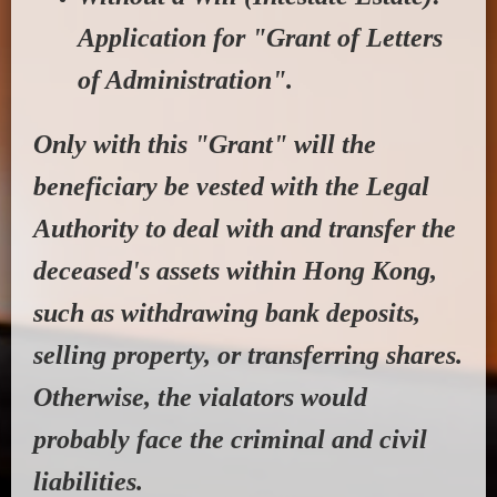
Application for "Grant of
Letters
of Administration
".
Only with this "Grant" will the
beneficiary be vested with the
Legal
Authority
to deal with and transfer the
deceased's assets within Hong Kong,
such as withdrawing bank deposits,
selling property, or transferring shares.
Otherwise, the vialators would
probably face the criminal and civil
liabilities.