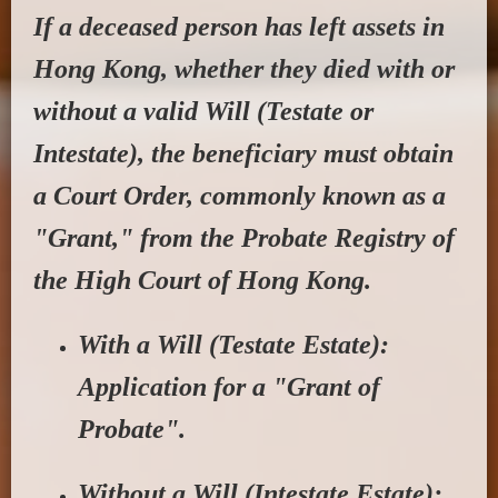
If a deceased person has left assets in
Hong Kong, whether they died with or
without a valid Will (Testate or
Intestate), the beneficiary must obtain
a Court Order, commonly known as a
"Grant," from the
Probate Registry
of
the
High Court of Hong Kong
.
With a Will (Testate Estate):
Application for a "Grant of
Probate
".
Without a Will (Intestate Estate):