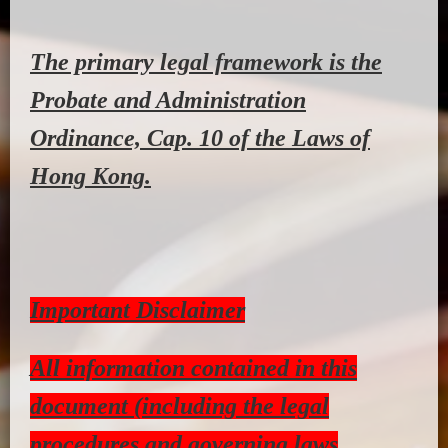
The primary legal framework is the
Probate and Administration
Ordinance, Cap. 10 of the Laws of
Hong Kong.
Important Disclaimer
All information contained in this
document (including the legal
procedures and governing laws