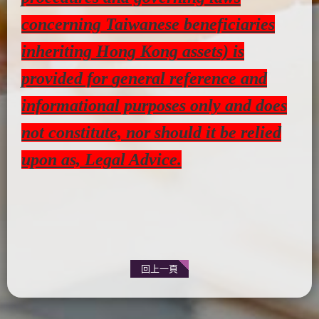
concerning Taiwanese beneficiaries
inheriting Hong Kong assets) is
provided for
general reference and
informational purposes only
and does
not constitute, nor should it be relied
upon as,
Legal Advice
.
回上一頁